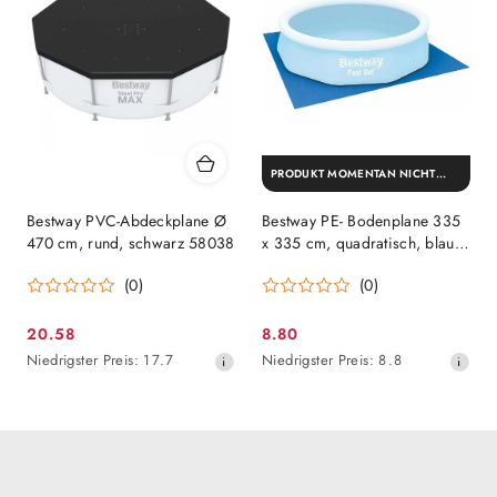
dem
Rabatt
PRODUKT MOMENTAN NICHT
VERFÜGBAR
Bestway PVC-Abdeckplane Ø
Bestway PE- Bodenplane 335
470 cm, rund, schwarz 58038
x 335 cm, quadratisch, blau
58001
(0)
(0)
20.58
8.80
Aktionspreis:
Aktionspreis:
Niedrigster
Niedrigster
Niedrigster Preis:
17.7
Niedrigster Preis:
8.8
Preis
Preis
ab
ab
30
30
Tagen
Tagen
vor
vor
dem
dem