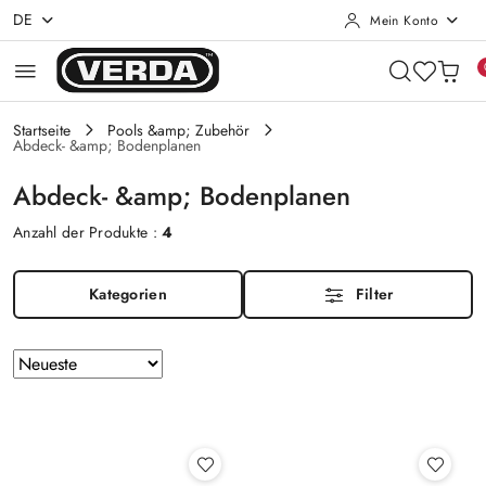
DE
Mein Konto
Zum Inhalt springen
Zur Suche
Gehen Sie zu meinem Konto
Zum Hauptmenü
Gehe zu Fuß
Startseite
Pools &amp; Zubehör
Abdeck- &amp; Bodenplanen
Abdeck- &amp; Bodenplanen
Anzahl der Produkte :
4
Kategorien
Filter
Sortierung
Sortieren
nach
angewendet:
Neueste
.