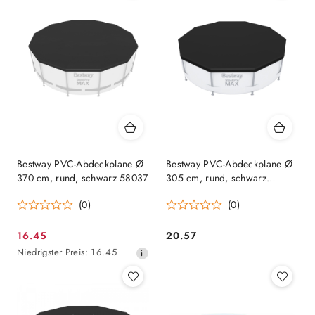
Bestway PVC-Abdeckplane Ø
Bestway PVC-Abdeckplane Ø
370 cm, rund, schwarz 58037
305 cm, rund, schwarz
58036
(0)
(0)
16.45
20.57
Aktionspreis:
Preis:
Niedrigster
Niedrigster Preis:
16.45
Preis
ab
30
Tagen
vor