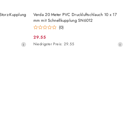
HINZUFÜGEN
Storz-Kupplung
Verda 20 Meter PVC Druckluftschlauch 10 x 17
mm mit Schnellkupplung SN6012
(0)
29.55
Aktionspreis:
Niedrigster
Niedrigster Preis:
29.55
Preis
ab
30
Tagen
vor
dem
Rabatt