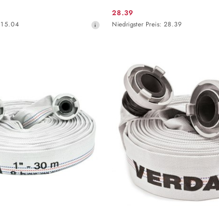
28.39
Aktionspreis:
Niedrigster
15.04
Niedrigster Preis:
28.39
Preis
ab
30
Tagen
vor
dem
Rabatt