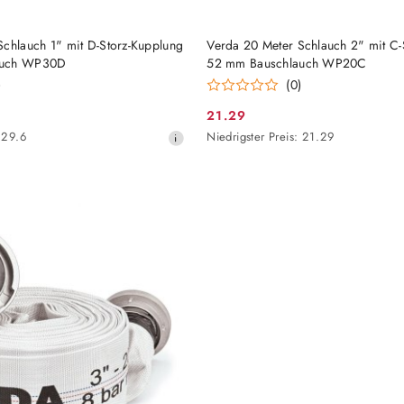
HINZUFÜGEN
HINZUFÜGEN
Schlauch 1" mit D-Storz-Kupplung
Verda 20 Meter Schlauch 2" mit C-
auch WP30D
52 mm Bauschlauch WP20C
)
(0)
21.29
Aktionspreis:
Niedrigster
29.6
Niedrigster Preis:
21.29
Preis
ab
30
Tagen
vor
dem
Rabatt