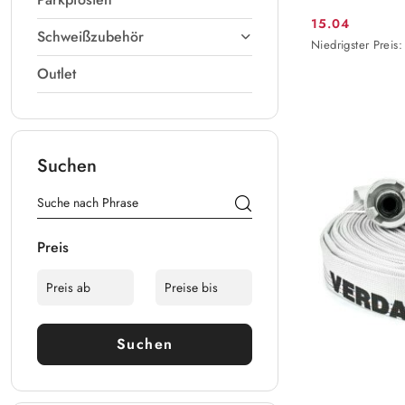
15.04
Aktionspreis:
Schweißzubehör
Niedrigster
Niedrigster Preis:
Preis
Outlet
ab
30
Tagen
vor
dem
Rabatt
Suchen
Preis
Suchen