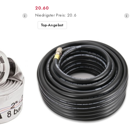
20.60
Aktionspreis:
Niedrigster
Niedrigster Preis:
20.6
Preis
Top-Angebot
ab
30
Tagen
vor
dem
Rabatt