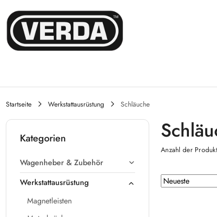
Zum Inhalt springen
Zur Suche
Gehen Sie zu meinem Konto
Zum Hauptmenü
Gehe zu Fuß
Startseite
Werkstattausrüstung
Schläuche
Schläu
Kategorien
Anzahl der Produk
Wagenheber & Zubehör
Sortierung
Sortieren
Werkstattausrüstung
nach
angewendet:
Magnetleisten
Neueste
.