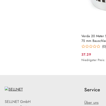
Verda 20 Meter 
75 mm Bauschl
(0
37.29
Aktionspreis:
Niedrigster
Niedrigster Preis:
Preis
ab
30
Tagen
vor
dem
Service
Rabatt
SELLNET GmbH
Über uns