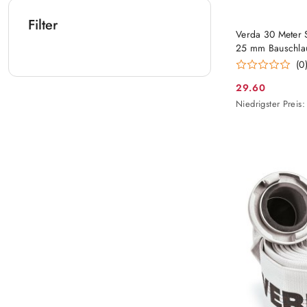
Filter
Verda 30 Meter 
25 mm Bauschl
(0
29.60
Aktionspreis:
Niedrigster
Niedrigster Preis:
Preis
ab
30
Tagen
vor
dem
Rabatt