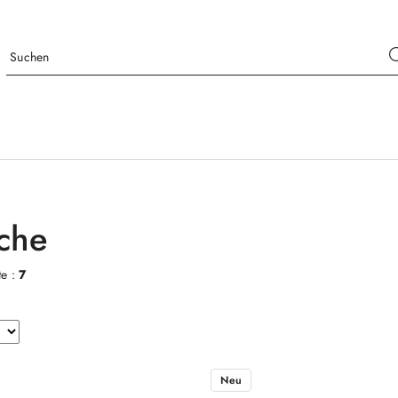
che
te :
7
Neu