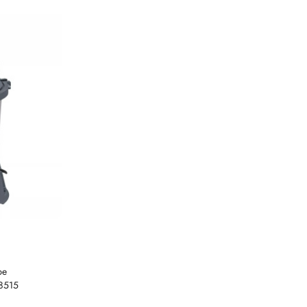
pe
58515