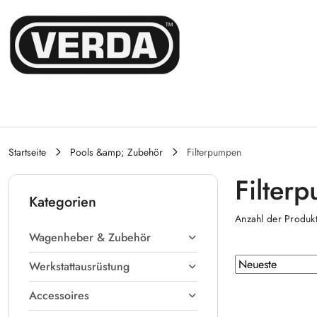
Zum Inhalt springen
Zur Suche
Gehen Sie zu meinem Konto
Zum Hauptmenü
Gehe zu Fuß
Startseite
Pools &amp; Zubehör
Filterpumpen
Filter
Kategorien
Anzahl der Produk
Wagenheber & Zubehör
Sortierung
Sortieren
Werkstattausrüstung
nach
angewendet:
Accessoires
Neueste
.