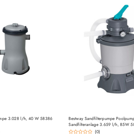
HINZUFÜGEN
HINZUFÜGEN
umpe 3.028 l/h, 40 W 58386
Bestway Sandfilterpumpe Poolpum
Sandfilteranlage 3.659 l/h, 85W 
)
(0)