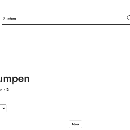
pumpen
te :
2
Neu