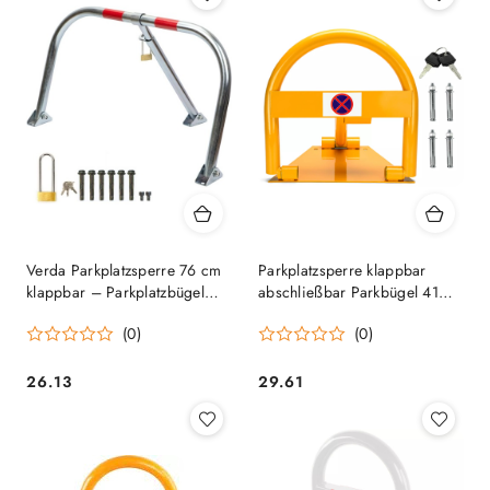
Verda Parkplatzsperre 76 cm
Parkplatzsperre klappbar
klappbar – Parkplatzbügel
abschließbar Parkbügel 41
Sperrbügel SN1804
cm, Stahl Parkplatz Schlüssel
(0)
(0)
SN1828
26.13
29.61
Preis:
Preis: