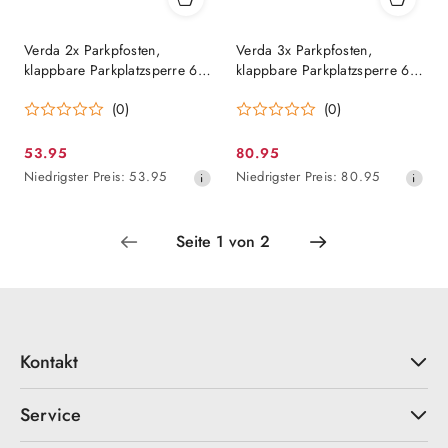
Verda 2x Parkpfosten,
Verda 3x Parkpfosten,
klappbare Parkplatzsperre 60
klappbare Parkplatzsperre 60
x 60 x 600 mm, weiß
x 60 x 600 mm, weiß
(0)
(0)
SN1803-2
SN1803-3
53.95
80.95
Aktionspreis:
Aktionspreis:
Niedrigster
Niedrigster
Niedrigster Preis:
53.95
Niedrigster Preis:
80.95
Preis
Preis
ab
ab
30
30
Tagen
Tagen
vor
vor
dem
dem
Rabatt
Rabatt
Kontakt
Service