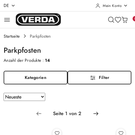
DE
Mein Konto
Zum Inhalt springen
Zur Suche
Gehen Sie zu meinem Konto
Zum Hauptmenü
Gehe zu Fuß
Startseite
Parkpfosten
Parkpfosten
Anzahl der Produkte :
14
Kategorien
Filter
Sortierung
Sortieren
nach
angewendet:
Neueste
.