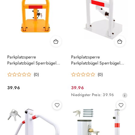
Parkplatzsperre
Parkplatzsperre
Parkplatzbügel Sperrbügel
Parkplatzbügel Sperrbügel
Parkplatzblockierer
Parkplatzblockierer
(0)
(0)
Parkpfosten SN1805
Parkpfosten SN1809
39.96
39.96
Preis:
Aktionspreis:
Niedrigster
Niedrigster Preis:
39.96
Preis
ab
30
Tagen
vor
dem
Rabatt