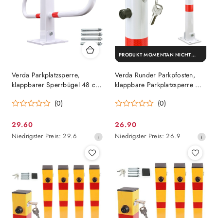
PRODUKT MOMENTAN NICHT
VERFÜGBAR
Verda Parkplatzsperre,
Verda Runder Parkpfosten,
klappbarer Sperrbügel 48 cm,
klappbare Parkplatzsperre Ø
weiß SN1823
60 x 600 mm, weiß SN1821
(0)
(0)
29.60
26.90
Aktionspreis:
Aktionspreis:
Niedrigster
Niedrigster
Niedrigster Preis:
29.6
Niedrigster Preis:
26.9
Preis
Preis
ab
ab
30
30
Tagen
Tagen
vor
vor
dem
dem
Rabatt
Rabatt