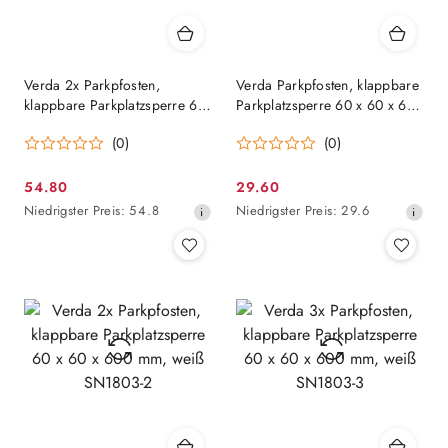
Verda 2x Parkpfosten,
Verda Parkpfosten, klappbare
klappbare Parkplatzsperre 60
Parkplatzsperre 60 x 60 x 600
x 60 x 600 mm, gelb SN1807-
mm, gelb SN1807
(0)
(0)
2
54.80
29.60
Aktionspreis:
Aktionspreis:
Niedrigster
Niedrigster
Niedrigster Preis:
54.8
Niedrigster Preis:
29.6
Preis
Preis
ab
ab
30
30
Tagen
Tagen
vor
vor
dem
dem
Rabatt
Rabatt