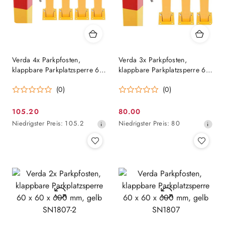
Verda 4x Parkpfosten,
Verda 3x Parkpfosten,
klappbare Parkplatzsperre 60
klappbare Parkplatzsperre 60
x 60 x 600 mm, gelb SN1807-
x 60 x 600 mm, gelb SN1807-
(0)
(0)
4
3
105.20
80.00
Aktionspreis:
Aktionspreis:
Niedrigster
Niedrigster
Niedrigster Preis:
105.2
Niedrigster Preis:
80
Preis
Preis
ab
ab
30
30
Tagen
Tagen
vor
vor
dem
dem
Rabatt
Rabatt