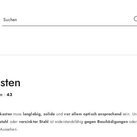
ästen
te :
43
kasten
muss
langlebig, solide
und
vor allem optisch ansprechend
sein.
Un
stahl
oder
verzinkter Stahl
ist widerstandsfähig
gegen Beschädigungen
ode
s Aussehen.