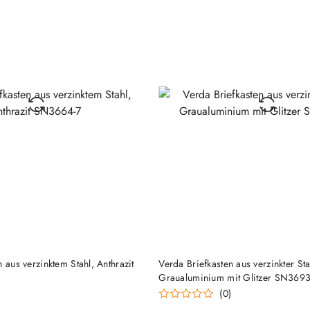
Tagen
vor
dem
Rabatt
PRODUKT MOMENTAN NICHT V
HINZUFÜGEN
 aus verzinktem Stahl, Anthrazit
Verda Briefkasten aus verzinkter Sta
Graualuminium mit Glitzer SN3693
)
(0)