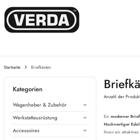
Zum Inhalt springen
Zur Suche
Gehen Sie zu meinem Konto
Zum Hauptmenü
Gehe zu Fuß
Startseite
Briefkästen
Briefk
Kategorien
Anzahl der Produk
Wagenheber & Zubehör
Ein
moderner Brief
Werkstattausrüstung
Hochwertiger Edel
Accessoires
Ihnen ein attraktive