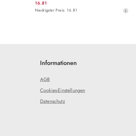
16.81
Aktionspreis:
Niedrigster
Niedrigster Preis:
16.81
Preis
ab
30
Tagen
vor
dem
Rabatt
Informationen
AGB
Cookies-Einstellungen
Datenschutz