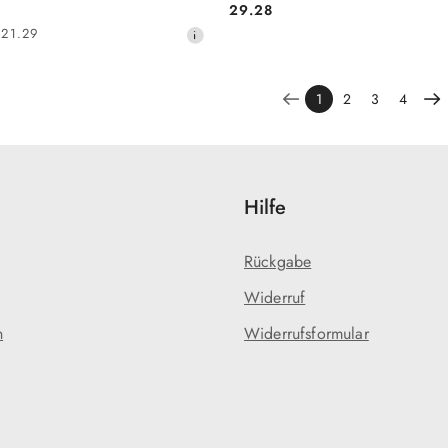
29.28
Preis:
21.29
1
2
3
4
Hilfe
Rückgabe
Widerruf
n
Widerrufsformular