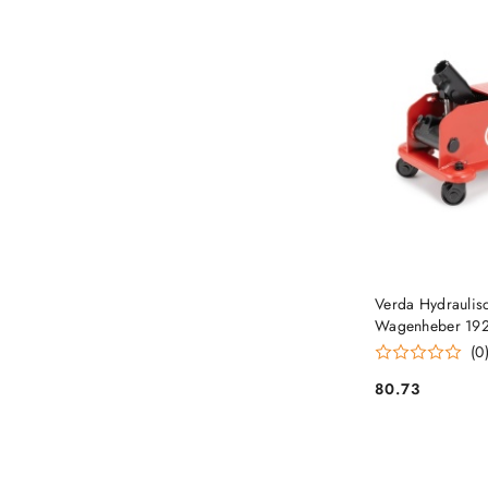
Verda Hydraulis
Wagenheber 19
(0
80.73
Preis: