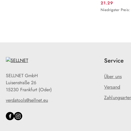
21.29
Aktionspreis:
Niedrigster
Niedrigster Preis:
Preis
ab
30
Tagen
vor
dem
Rabatt
Service
SELLNET GmbH
Über uns
Luisenstraße 26
Versand
15230 Frankfurt (Oder)
Zahlungsarte
verdatools@sellnet.eu