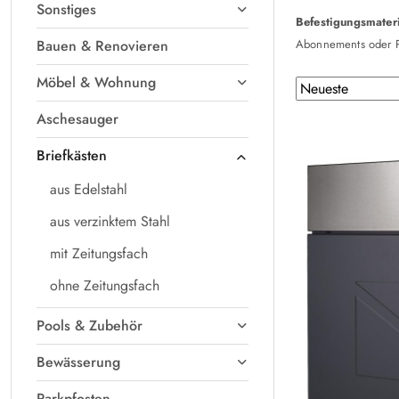
Sonstiges
Befestigungsmater
Bauen & Renovieren
Abonnements oder P
Möbel & Wohnung
Sortierung
Sortieren
nach
angewendet:
Aschesauger
Neueste
.
Briefkästen
aus Edelstahl
aus verzinktem Stahl
mit Zeitungsfach
ohne Zeitungsfach
Pools & Zubehör
Bewässerung
Parkpfosten