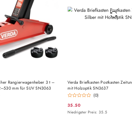
HINZUFÜGEN
HINZUFÜGEN
cher Rangierwagenheber 3 t –
Verda Briefkasten Postkasten Zeitun
2–530 mm für SUV SN3063
mit Holzoptik SN3637
)
(0)
35.50
Aktionspreis:
Niedrigster
Niedrigster Preis:
35.5
Preis
ab
30