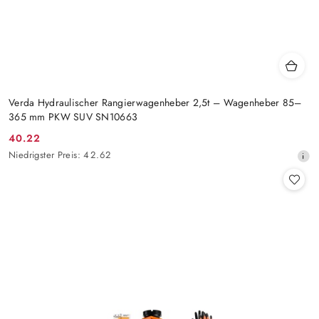
Verda Hydraulischer Rangierwagenheber 2,5t – Wagenheber 85–
365 mm PKW SUV SN10663
40.22
Aktionspreis:
Niedrigster
Niedrigster Preis:
42.62
Preis
ab
30
Tagen
vor
dem
Rabatt