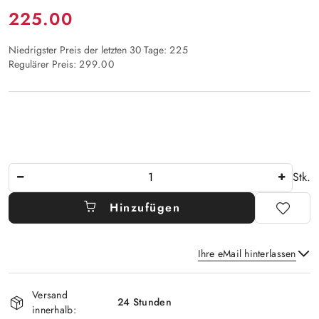
Preis:
225.00
Niedrigster Preis der letzten 30 Tage:
225
Regulärer Preis:
299.00
Anzahl
Stk.
Hinzufügen
Ihre eMail hinterlassen
Verfügbarkeit
Versand
und
24 Stunden
innerhalb:
Senden