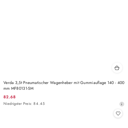
Verda 3,5t Pneumatischer Wagenheber mit Gummiauflage 140 - 400
mm MF80131-SM
82.68
Aktionspreis:
Niedrigster
Niedrigster Preis:
84.45
Preis
ab
30
Tagen