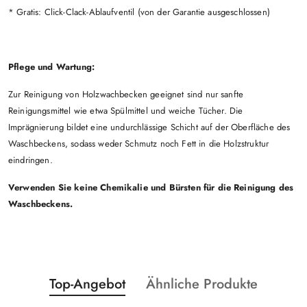
* Gratis: Click-Clack-Ablaufventil (von der Garantie ausgeschlossen)
Pflege und Wartung:
Zur Reinigung von Holzwachbecken geeignet sind nur sanfte
Reinigungsmittel wie etwa Spülmittel und weiche Tücher. Die
Imprägnierung bildet eine undurchlässige Schicht auf der Oberfläche des
Waschbeckens, sodass weder Schmutz noch Fett in die Holzstruktur
eindringen.
Verwenden Sie keine Chemikalie und Bürsten für die Reinigung des
Waschbeckens.
Statusprodukte:
Statusprodukte:
Top-Angebot
Ähnliche Produkte
Überspringen Sie das Karussell der Produkte