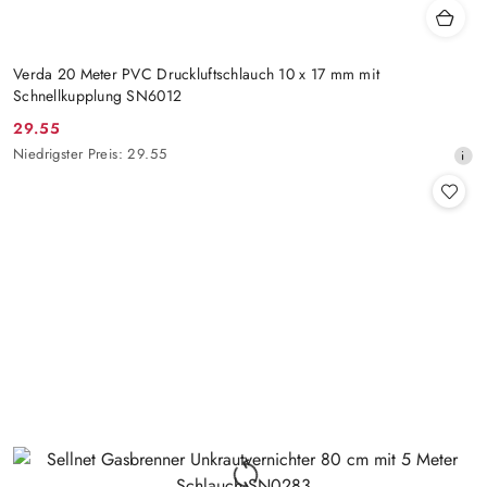
Verda 20 Meter PVC Druckluftschlauch 10 x 17 mm mit
Schnellkupplung SN6012
29.55
Aktionspreis:
Niedrigster
Niedrigster Preis:
29.55
Preis
ab
30
Tagen
vor
dem
Rabatt