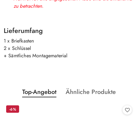
zu betrachten.
Lieferumfang
1 x Briefkasten
2 x Schlüssel
+ Sämtliches Montagematerial
Statusprodukte:
Statusprodukte:
Top-Angebot
Ähnliche Produkte
Überspringen Sie das Karussell der Produkte
-6%