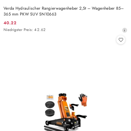
Verda Hydraulischer Rangierwagenheber 2,5t – Wagenheber 85–
365 mm PKW SUV SN10663
40.22
Aktionspreis:
Niedrigster
Niedrigster Preis:
42.62
Preis
ab
30
Tagen
vor
dem
Rabatt