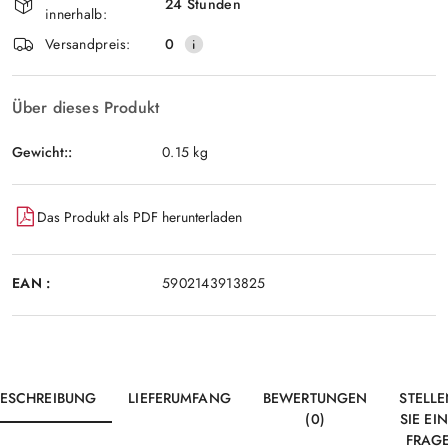
und
24 Stunden
innerhalb:
Senden
lieferung
Versandpreis:
0
Über dieses Produkt
Gewicht::
0.15 kg
Das Produkt als PDF herunterladen
EAN :
5902143913825
BESCHREIBUNG
LIEFERUMFANG
BEWERTUNGEN
STELL
(0)
SIE EI
FRAG