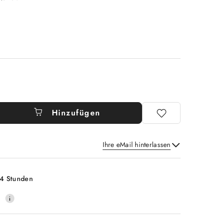
Hinzufügen
Ihre eMail hinterlassen
Senden
t
4 Stunden
0