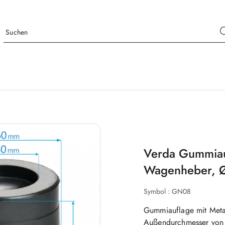
Verda Gummiauf
Wagenheber, 
Symbol :
GN08
Gummiauflage mit Metal
Außendurchmesser vo