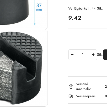
Verfügbarkeit:
44
Stk.
preis:
9.42
Anzahl
Stk.
Verfügbarkei
Versand
und
2
innerhalb:
lieferung
Versandpreis: