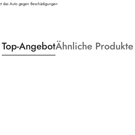
tzt das Auto gegen Beschädigungen
Statusprodukte:
Statusprodukte:
Top-Angebot
Ähnliche Produkte