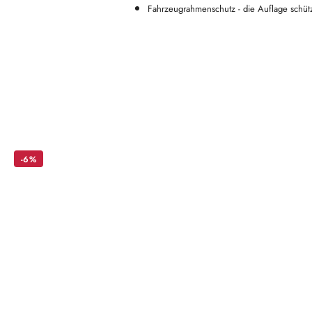
Fahrzeugrahmenschutz - die Auflage schü
Überspringen Sie das Karussell der Produkte
-6%