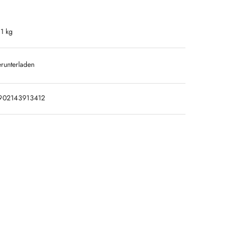
.1 kg
runterladen
902143913412