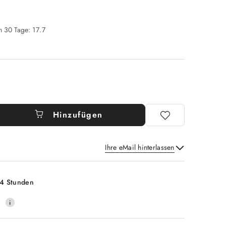
en 30 Tage:
17.7
Hinzufügen
Ihre eMail hinterlassen
Senden
t
4 Stunden
0