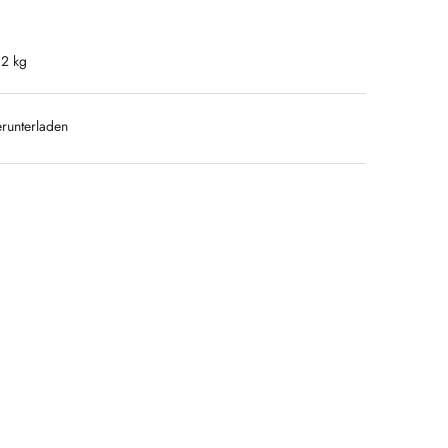
.2 kg
runterladen