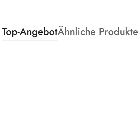
Statusprodukte:
Statusprodukte:
Top-Angebot
Ähnliche Produkte