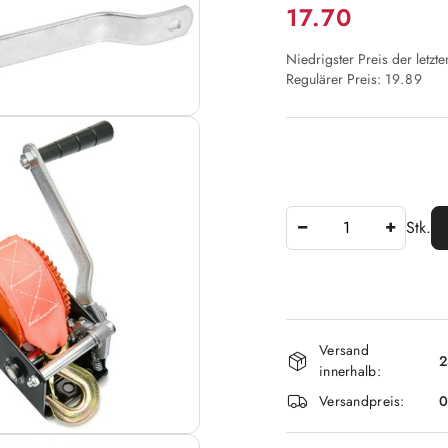
Preis:
17.70
Niedrigster Preis der letzt
Regulärer Preis:
19.89
Anzahl
Stk.
Verfügbarkei
Versand
und
2
innerhalb:
lieferung
Versandpreis: