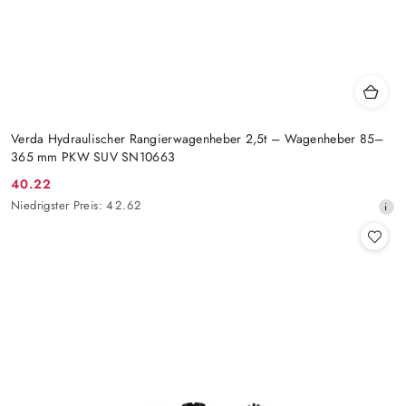
Verda Hydraulischer Rangierwagenheber 2,5t – Wagenheber 85–
365 mm PKW SUV SN10663
40.22
Aktionspreis:
Niedrigster
Niedrigster Preis:
42.62
Preis
ab
30
Tagen
vor
dem
Rabatt