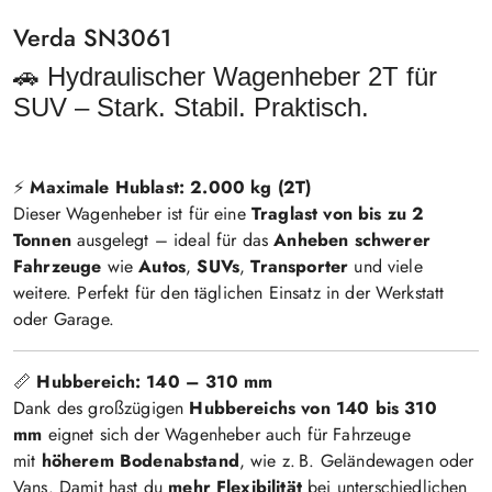
Verda SN3061
🚗 Hydraulischer Wagenheber 2T für
SUV – Stark. Stabil. Praktisch.
⚡
Maximale Hublast: 2.000 kg (2T)
Dieser Wagenheber ist für eine
Traglast von bis zu 2
Tonnen
ausgelegt – ideal für das
Anheben schwerer
Fahrzeuge
wie
Autos
,
SUVs
,
Transporter
und viele
weitere. Perfekt für den täglichen Einsatz in der Werkstatt
oder Garage.
📏
Hubbereich: 140 – 310 mm
Dank des großzügigen
Hubbereichs von 140 bis 310
mm
eignet sich der Wagenheber auch für Fahrzeuge
mit
höherem Bodenabstand
, wie z. B. Geländewagen oder
Vans. Damit hast du
mehr Flexibilität
bei unterschiedlichen