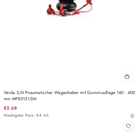
Verda 3,5t Pneumatischer Wagenheber mit Gummiauflage 140 - 400
mm MF80131-SM
82.68
Aktionspreis:
Niedrigster
Niedrigster Preis:
84.45
Preis
ab
30
Tagen