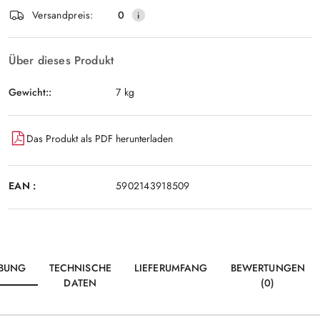
Senden
lieferung
Versandpreis:
0
Über dieses Produkt
Gewicht::
7 kg
Das Produkt als PDF herunterladen
EAN :
5902143918509
IBUNG
TECHNISCHE
LIEFERUMFANG
BEWERTUNGEN
DATEN
(0)