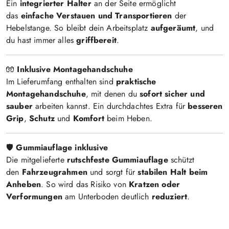
Ein
integrierter Halter
an der Seite ermöglicht
das
einfache Verstauen und Transportieren
der
Hebelstange. So bleibt dein Arbeitsplatz
aufgeräumt
, und
du hast immer alles
griffbereit
.
🧤
Inklusive Montagehandschuhe
Im Lieferumfang enthalten sind
praktische
Montagehandschuhe
, mit denen du
sofort sicher und
sauber
arbeiten kannst. Ein durchdachtes Extra für
besseren
Grip
,
Schutz
und
Komfort
beim Heben.
🛡️
Gummiauflage inklusive
Die mitgelieferte
rutschfeste Gummiauflage
schützt
den
Fahrzeugrahmen
und sorgt für
stabilen Halt beim
Anheben
. So wird das Risiko von
Kratzen oder
Verformungen
am Unterboden deutlich
reduziert
.