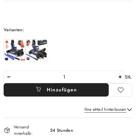
Option
Varianten:
Anzahl
Stk.
Hinzufügen
Ihre eMail hinterlassen
Verfügbarkeit
Versand
und
24 Stunden
innerhalb: