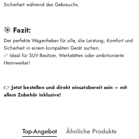
Sicherheit während des Gebrauchs.
🎯
Fazit:
Der perfekte Wagenheber für alle, die Leistung, Komfort und
Sicherheit in einem kompakten Gerät suchen.
✅ Ideal für SUV-Besitzer, Werkstätten oder ambitionierte
Heimwerker!
👉
Jetzt bestellen und direkt einsatzbereit sein – mit
allem Zubehör inklusive!
Statusprodukte:
Statusprodukte:
Top-Angebot
Ähnliche Produkte
Überspringen Sie das Karussell der Produkte