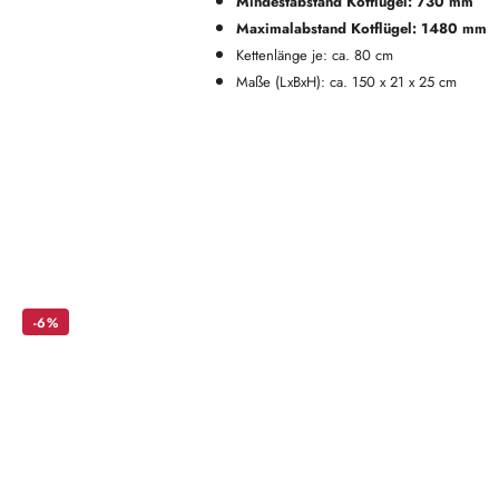
Mindestabstand Kotflügel: 730 mm
Maximalabstand Kotflügel: 1480 mm
Kettenlänge je: ca. 80 cm
Maße (LxBxH): ca. 150 x 21 x 25 cm
Überspringen Sie das Karussell der Produkte
-6%