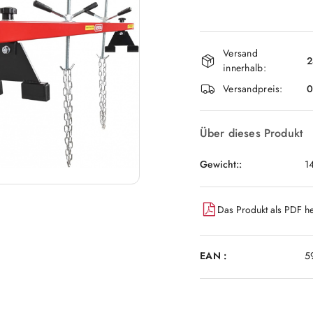
Verfügbarkei
Versand
und
2
innerhalb:
lieferung
Versandpreis:
Über dieses Produkt
Gewicht::
1
Das Produkt als PDF he
EAN :
5