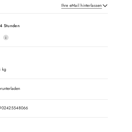
Ihre eMail hinterlassen
Senden
t
4 Stunden
0
4 kg
runterladen
902425548066