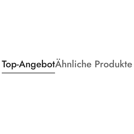
Statusprodukte:
Statusprodukte:
Top-Angebot
Ähnliche Produkte