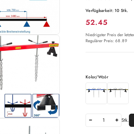
Verfügbarkeit:
10
Stk.
Preis:
52.45
Niedrigster Preis der letzt
Regulärer Preis:
68.89
Option
Kolor/Wzór
Anzahl
Stk.