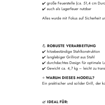
✔️ große Feuerstelle (ca. 51,4 cm Dur
✔️ auch als Lagerfeuer nutzbar
Alles wurde mit Fokus auf Sicherheit u
💪
ROBUSTE VERARBEITUNG
✔️ hitzebeständige Stahlkonstruktion
✔️ langlebiger Grillrost aus Stahl
✔️ durchdachtes Design für optimale Lu
✔️ Gewicht ca. 4,7 kg – leicht zu tran
⭐
WARUM DIESES MODELL?
Ein praktischer und solider Grill, der 
🌿
IDEAL FÜR: