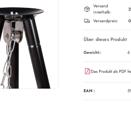
Verfügbarkei
Versand
und
2
innerhalb:
lieferung
Versandpreis:
Über dieses Produkt
Gewicht::
6
Das Produkt als PDF he
EAN :
5