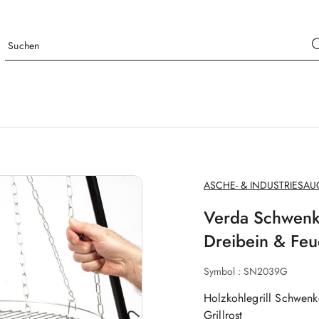
HERSTELLERNAME:
ASCHE- & INDUSTRIESAU
Verda Schwenkg
Dreibein & Feue
Symbol :
SN2039G
Holzkohlegrill Schwenk
Grillrost