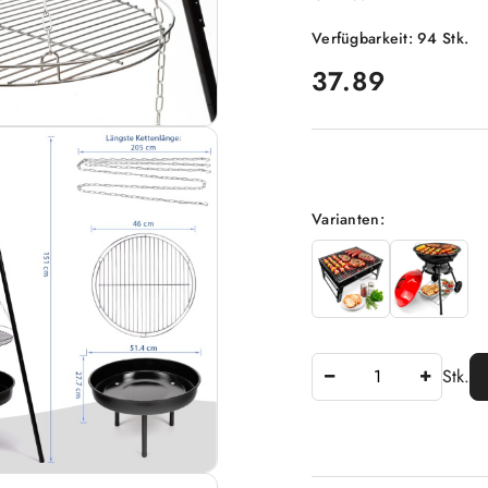
Verfügbarkeit:
94
Stk.
preis:
37.89
Option
Varianten:
Anzahl
Stk.