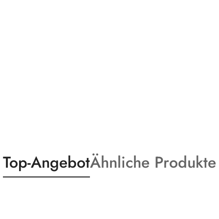
Statusprodukte:
Statusprodukte:
Top-Angebot
Ähnliche Produkte