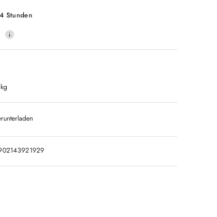
t
4 Stunden
0
 kg
runterladen
902143921929