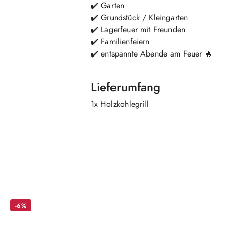
✔️ Garten
✔️ Grundstück / Kleingarten
✔️ Lagerfeuer mit Freunden
✔️ Familienfeiern
✔️ entspannte Abende am Feuer 🔥
Lieferumfang
1x Holzkohlegrill
Überspringen Sie das Karussell der Produkte
-6%