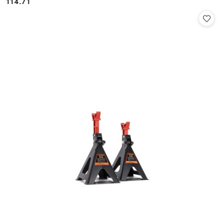
114.71
Preis: