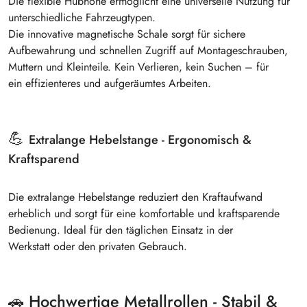
Die
flexible Hubhöhe
ermöglicht eine
universelle Nutzung
für
unterschiedliche Fahrzeugtypen.
Die
innovative magnetische Schale
sorgt für
sichere
Aufbewahrung und schnellen Zugriff
auf
Montageschrauben,
Muttern und Kleinteile
. Kein Verlieren, kein Suchen – für
ein
effizienteres und aufgeräumtes Arbeiten
.
💪
Extralange Hebelstange - Ergonomisch &
Kraftsparend
Die
extralange Hebelstange
reduziert den Kraftaufwand
erheblich und sorgt für eine
komfortable und kraftsparende
Bedienung
. Ideal für den
täglichen Einsatz in der
Werkstatt
oder den
privaten Gebrauch
.
🚗
Hochwertige Metallrollen -
Stabil &