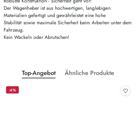
Robuste Konstruktion - Sicherheit geht vor!
Der Wagenheber ist aus
hochwertigen, langlebigen
Materialien
gefertigt und gewährleistet eine
hohe
Stabilität
sowie
maximale Sicherheit
beim Arbeiten unter dem
Fahrzeug.
Kein Wackeln oder Abrutschen!
Statusprodukte:
Statusprodukte:
Top-Angebot
Ähnliche Produkte
Überspringen Sie das Karussell der Produkte
-6%