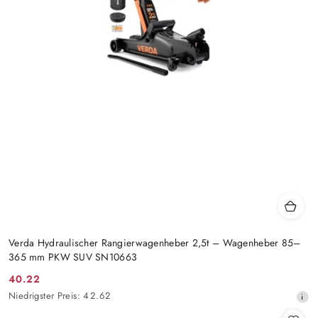
Verda Hydraulischer Rangierwagenheber 2,5t – Wagenheber 85–
365 mm PKW SUV SN10663
40.22
Aktionspreis:
Niedrigster
Niedrigster Preis:
42.62
Preis