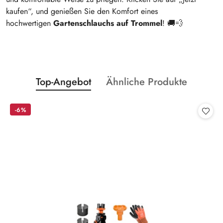
kaufen“, und genießen Sie den Komfort eines
hochwertigen
Gartenschlauchs auf Trommel
! 🚚💨
Statusprodukte:
Statusprodukte:
Top-Angebot
Ähnliche Produkte
Überspringen Sie das Karussell der Produkte
-6%