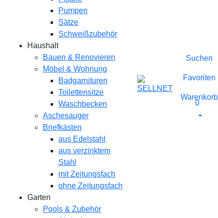
Pumpen
Sätze
Schweißzubehör
Haushalt
Bauen & Renovieren
Suchen
Möbel & Wohnung
Favoriten
Badgarnituren
Toilettensitze
Warenkorb
0
Waschbecken
Aschesauger
Briefkästen
aus Edelstahl
aus verzinktem
Stahl
mit Zeitungsfach
ohne Zeitungsfach
Garten
Pools & Zubehör