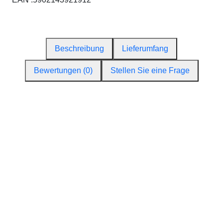
Beschreibung
Lieferumfang
Bewertungen (0)
Stellen Sie eine Frage
Verda SN2038g
🔥 grill Verda – Perfekt für Garten, Balkon
& Camping
🔥
Praktischer Holzkohlegrill – kompakt, mobil und
vielseitig einsetzbar
Dieser funktionale Holzkohlegrill ist die ideale Lösung
für alle, die einfaches und schnelles Grillen im Garten,
auf der Terrasse, dem Balkon oder beim Camping