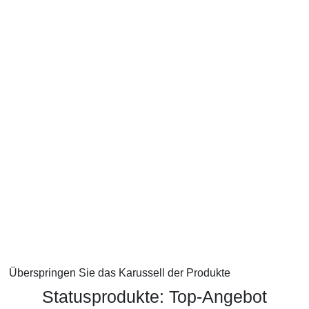
Stellen Sie eine Frage
Unterschrift
*
E-Mail
*
Stellen Sie eine Frage
*
Senden
Überspringen Sie das Karussell der Produkte
Statusprodukte:
Top-Angebot