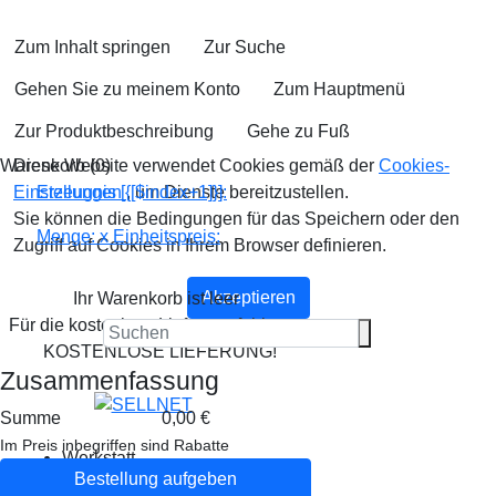
Zum Inhalt springen
Zur Suche
Gehen Sie zu meinem Konto
Zum Hauptmenü
Zur Produktbeschreibung
Gehe zu Fuß
Warenkorb (
Diese Website verwendet Cookies gemäß der
0
)
Cookies-
Einstellungen
Erzeugnis [{[$index+1]}]:
, um Dienste bereitzustellen.
Sie können die Bedingungen für das Speichern oder den
Menge:
x
Einheitspreis:
Zugriff auf Cookies in Ihrem Browser definieren.
Akzeptieren
Ihr Warenkorb ist leer
Für die kostenlose Lieferung fehlen
-,--
KOSTENLOSE LIEFERUNG!
Zusammenfassung
Summe
0,00 €
Im Preis inbegriffen sind Rabatte
Werkstatt
Bestellung aufgeben
Wagenheber & Zubehör